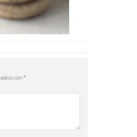
rcados con
*