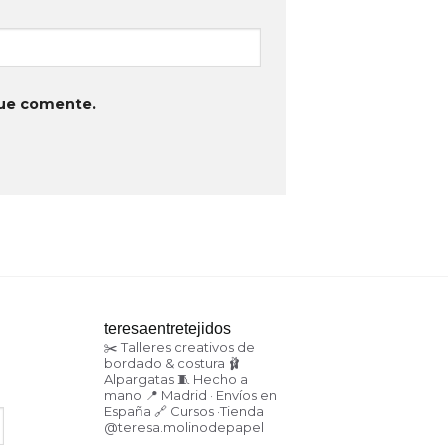
que comente.
teresaentretejidos
✂️ Talleres creativos de
bordado & costura
🩰
Alpargatas
🧵 Hecho a
mano
📍 Madrid · Envíos en
España
🔗 Cursos ·Tienda
@teresa.molinodepapel