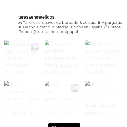
teresaentretejidos
✂️ Talleres creativos de bordado & costura
🩰 Alpargatas
🧵 Hecho a mano
📍 Madrid · Envíos en España
🔗 Cursos
·Tienda
@teresa.molinodepapel