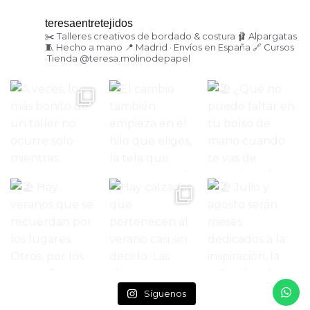
teresaentretejidos
✂️ Talleres creativos de bordado & costura
🩰 Alpargatas
🧵 Hecho a mano
📍 Madrid · Envíos en España
🔗 Cursos
·Tienda
@teresa.molinodepapel
Síguenos