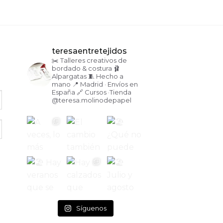
teresaentretejidos
✂️ Talleres creativos de
bordado & costura
🩰
Alpargatas
🧵 Hecho a
mano
📍 Madrid · Envíos en
España
🔗 Cursos ·Tienda
@teresa.molinodepapel
Síguenos