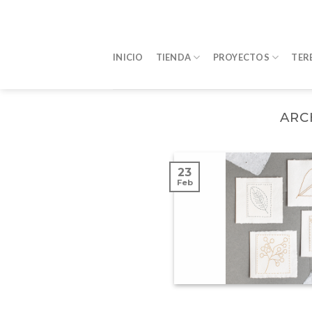
Saltar
al
contenido
INICIO
TIENDA
PROYECTOS
TER
ARC
23
Feb