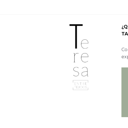
¿Q
TA
Con
ex