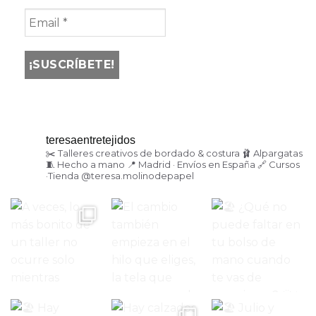
teresaentretejidos
✂️ Talleres creativos de bordado & costura
🩰 Alpargatas
🧵 Hecho a mano
📍 Madrid · Envíos en España
🔗 Cursos
·Tienda
@teresa.molinodepapel