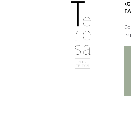
¿Q
TA
Con
ex