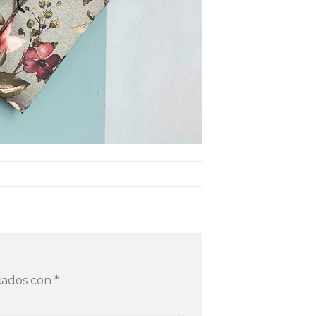
rcados con
*