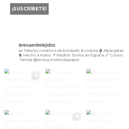
teresaentretejidos
✂️ Talleres creativos de bordado & costura
🩰 Alpargatas
🧵 Hecho a mano
📍 Madrid · Envíos en España
🔗 Cursos
·Tienda
@teresa.molinodepapel