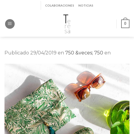
Saltar
COLABORACIONES
NOTICIAS
al
contenido
0
Publicado
29/04/2019
en
750 &veces; 750
en