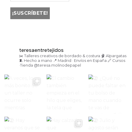
teresaentretejidos
✂️ Talleres creativos de bordado & costura
🩰 Alpargatas
🧵 Hecho a mano
📍 Madrid · Envíos en España
🔗 Cursos
·Tienda
@teresa.molinodepapel