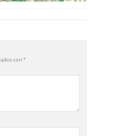
rcados con
*