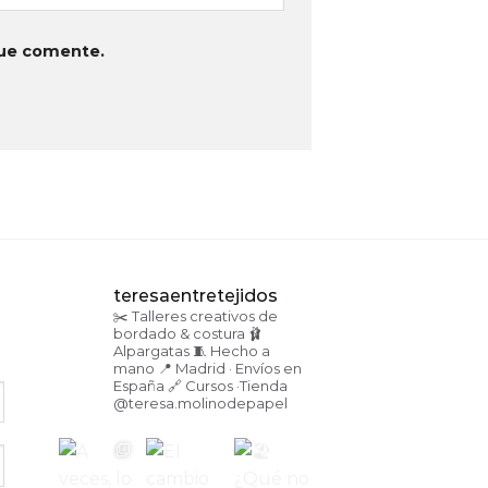
que comente.
teresaentretejidos
✂️ Talleres creativos de
bordado & costura
🩰
Alpargatas
🧵 Hecho a
mano
📍 Madrid · Envíos en
España
🔗 Cursos ·Tienda
@teresa.molinodepapel