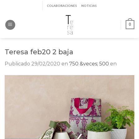
Saltar
COLABORACIONES
NOTICIAS
al
contenido
0
Teresa feb20 2 baja
Publicado
29/02/2020
en
750 &veces; 500
en