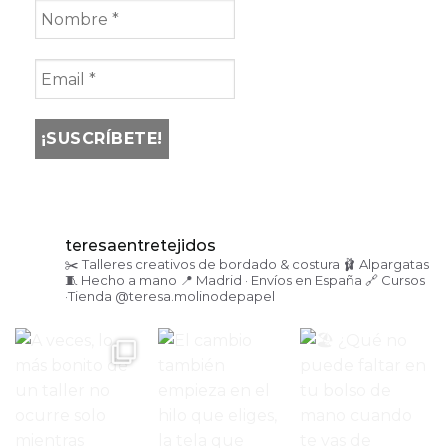
teresaentretejidos
✂️ Talleres creativos de bordado & costura
🩰 Alpargatas
🧵 Hecho a mano
📍 Madrid · Envíos en España
🔗 Cursos
·Tienda
@teresa.molinodepapel