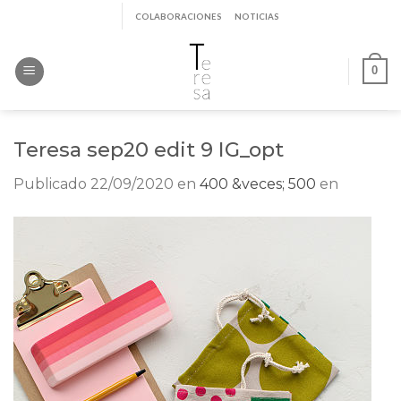
Saltar
COLABORACIONES
NOTICIAS
al
contenido
0
Teresa sep20 edit 9 IG_opt
Publicado
22/09/2020
en
400 &veces; 500
en