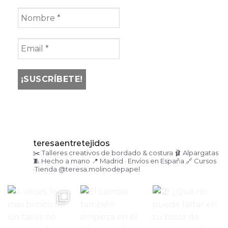
teresaentretejidos
✂️ Talleres creativos de bordado & costura
🩰 Alpargatas
🧵 Hecho a mano
📍 Madrid · Envíos en España
🔗 Cursos
·Tienda
@teresa.molinodepapel