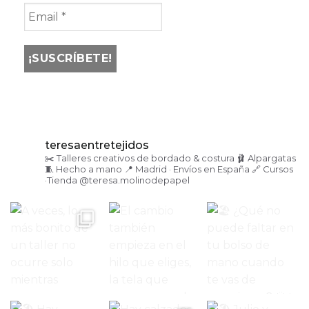
teresaentretejidos
✂️ Talleres creativos de bordado & costura
🩰 Alpargatas
🧵 Hecho a mano
📍 Madrid · Envíos en España
🔗 Cursos
·Tienda
@teresa.molinodepapel