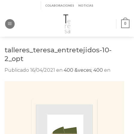
Saltar
COLABORACIONES
NOTICIAS
al
contenido
0
talleres_teresa_entretejidos-10-
2_opt
Publicado
16/04/2021
en
400 &veces; 400
en