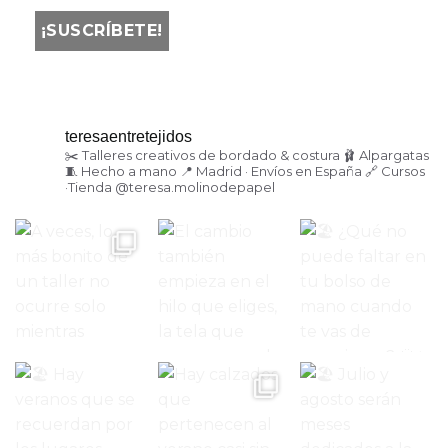
teresaentretejidos
✂️ Talleres creativos de bordado & costura
🩰 Alpargatas
🧵 Hecho a mano
📍 Madrid · Envíos en España
🔗 Cursos
·Tienda
@teresa.molinodepapel