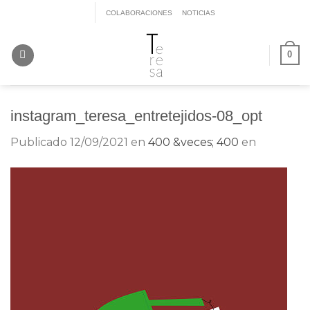
Saltar
COLABORACIONES
NOTICIAS
al
contenido
0
instagram_teresa_entretejidos-08_opt
Publicado
12/09/2021
en
400 &veces; 400
en