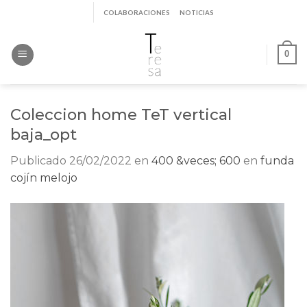
Saltar
COLABORACIONES
NOTICIAS
al
contenido
0
Coleccion home TeT vertical
baja_opt
Publicado
26/02/2022
en
400 &veces; 600
en
funda
cojín melojo