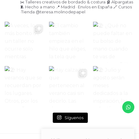
✂️ Talleres creativos de bordado & costura
🩰 Alpargatas
🧵 Hecho a mano
📍 Madrid · Envíos en España
🔗 Cursos
·Tienda
@teresa.molinodepapel
Síguenos