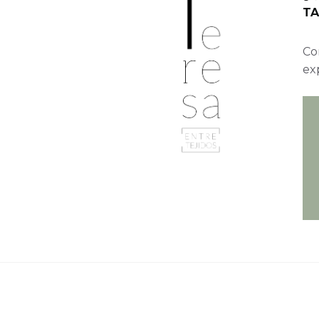
TA
Con
ex