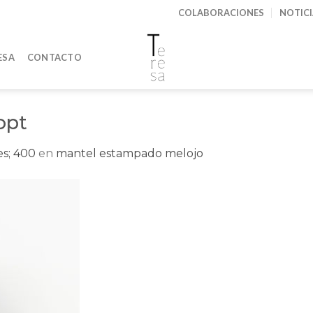
COLABORACIONES
NOTIC
ESA
CONTACTO
opt
s; 400
en
mantel estampado melojo