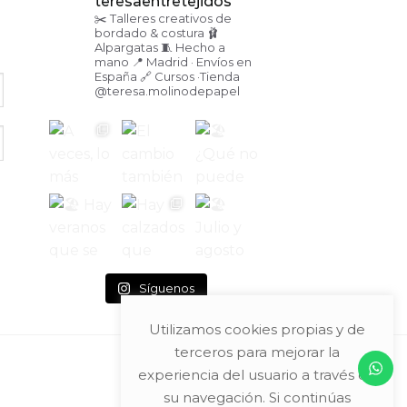
teresaentretejidos
✂️ Talleres creativos de
bordado & costura
🩰
Alpargatas
🧵 Hecho a
mano
📍 Madrid · Envíos en
España
🔗 Cursos ·Tienda
@teresa.molinodepapel
Síguenos
Utilizamos cookies propias y de
terceros para mejorar la
experiencia del usuario a través de
su navegación. Si continúas