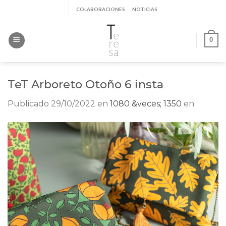
Saltar
COLABORACIONES
NOTICIAS
al
contenido
0
TeT Arboreto Otoño 6 insta
Publicado
29/10/2022
en
1080 &veces; 1350
en