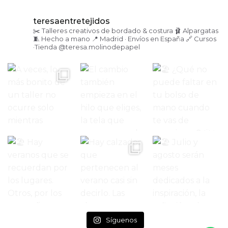
teresaentretejidos
✂️ Talleres creativos de bordado & costura
🩰 Alpargatas
🧵 Hecho a mano
📍 Madrid · Envíos en España
🔗 Cursos
·Tienda
@teresa.molinodepapel
Síguenos