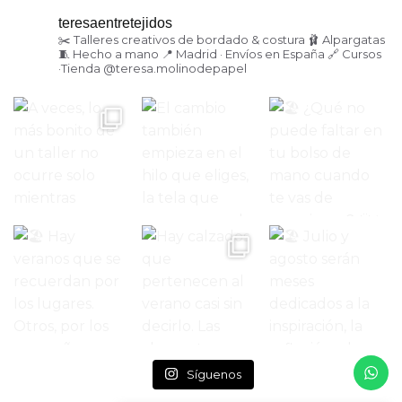
teresaentretejidos
✂️ Talleres creativos de bordado & costura
🩰 Alpargatas
🧵 Hecho a mano
📍 Madrid · Envíos en España
🔗 Cursos
·Tienda
@teresa.molinodepapel
Síguenos