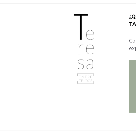
¿Q
TA
Con
ex