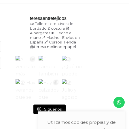
teresaentretejidos
✂️ Talleres creativos de
bordado & costura
🩰
Alpargatas
🧵 Hecho a
mano
📍 Madrid · Envíos en
España
🔗 Cursos ·Tienda
@teresa.molinodepapel
Síguenos
Utilizamos cookies propias y de