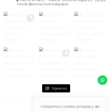
🧵 Hecho a mano
📍 Madrid · Envíos en España
🔗 Cursos
·Tienda
@teresa.molinodepapel
Síguenos
Utilizamos cookies propias y de