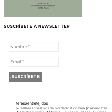
SUSCRÍBETE A NEWSLETTER
teresaentretejidos
✂️ Talleres creativos de bordado & costura
🩰 Alpargatas