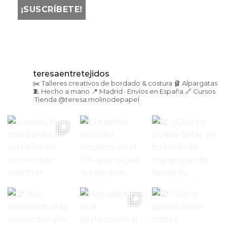
teresaentretejidos
✂️ Talleres creativos de bordado & costura
🩰 Alpargatas
🧵 Hecho a mano
📍 Madrid · Envíos en España
🔗 Cursos
·Tienda
@teresa.molinodepapel