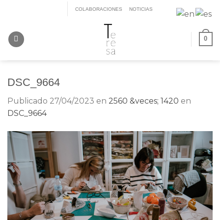
Saltar
COLABORACIONES
NOTICIAS
al
contenido
0
DSC_9664
Publicado
27/04/2023
en
2560 &veces; 1420
en
DSC_9664