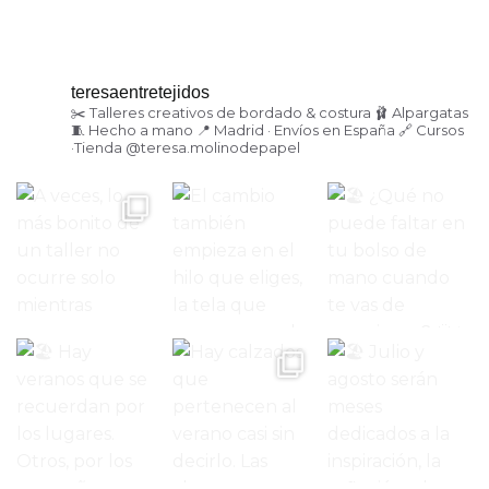
teresaentretejidos
✂️ Talleres creativos de bordado & costura
🩰 Alpargatas
🧵 Hecho a mano
📍 Madrid · Envíos en España
🔗 Cursos
·Tienda
@teresa.molinodepapel