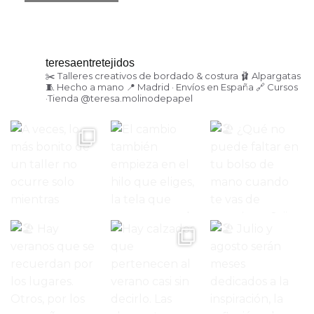
teresaentretejidos
✂️ Talleres creativos de bordado & costura
🩰 Alpargatas
🧵 Hecho a mano
📍 Madrid · Envíos en España
🔗 Cursos
·Tienda
@teresa.molinodepapel