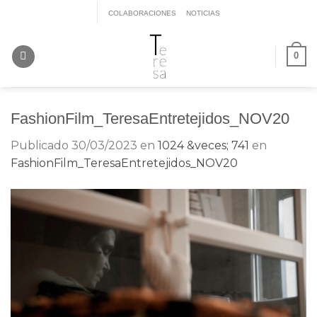
Saltar
COLABORACIONES
NOTICIAS
al
contenido
0
FashionFilm_TeresaEntretejidos_NOV20
Publicado
30/03/2023
en
1024 &veces; 741
en
FashionFilm_TeresaEntretejidos_NOV20