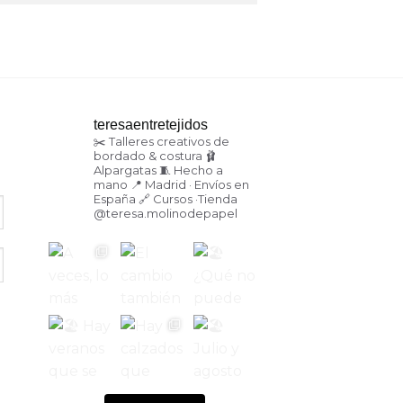
teresaentretejidos
✂️ Talleres creativos de
bordado & costura
🩰
Alpargatas
🧵 Hecho a
mano
📍 Madrid · Envíos en
España
🔗 Cursos ·Tienda
@teresa.molinodepapel