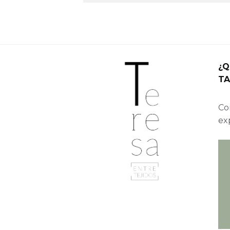
¿Q
TA
Con
ex