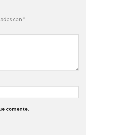
rcados con
*
que comente.