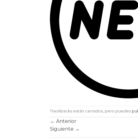
Trackbacks están cerrados, pero puedes
pu
←
Anterior
Siguiente
→