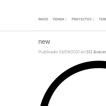
Saltar
al
contenido
INICIO
TIENDA
PROYECTOS
TER
new
Publicado
03/09/2021
en
512 &veces