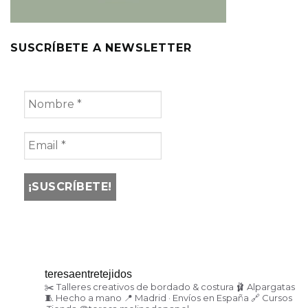
SUSCRÍBETE A NEWSLETTER
teresaentretejidos
✂️ Talleres creativos de bordado & costura
🩰 Alpargatas
🧵 Hecho a mano
📍 Madrid · Envíos en España
🔗 Cursos