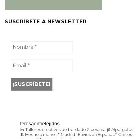
SUSCRÍBETE A NEWSLETTER
teresaentretejidos
✂️ Talleres creativos de bordado & costura
🩰 Alpargatas
🧵 Hecho a mano
📍 Madrid · Envíos en España
🔗 Cursos