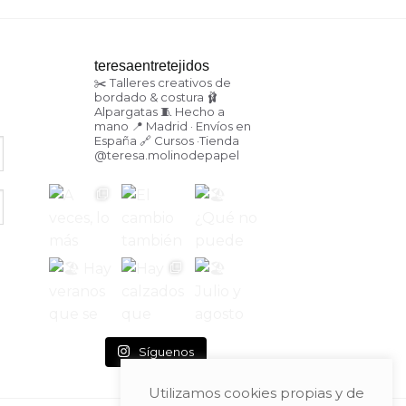
teresaentretejidos
✂️ Talleres creativos de
bordado & costura
🩰
Alpargatas
🧵 Hecho a
mano
📍 Madrid · Envíos en
España
🔗 Cursos ·Tienda
@teresa.molinodepapel
Síguenos
Utilizamos cookies propias y de