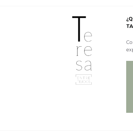
¿Q
TA
Con
ex