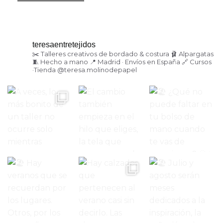
teresaentretejidos
✂️ Talleres creativos de bordado & costura
🩰 Alpargatas
🧵 Hecho a mano
📍 Madrid · Envíos en España
🔗 Cursos
·Tienda
@teresa.molinodepapel