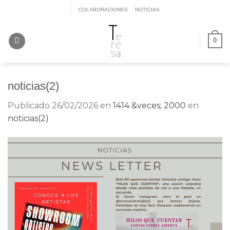
Saltar
COLABORACIONES
NOTICIAS
al
contenido
0
noticias(2)
Publicado
26/02/2026
en
1414 &veces; 2000
en
noticias(2)