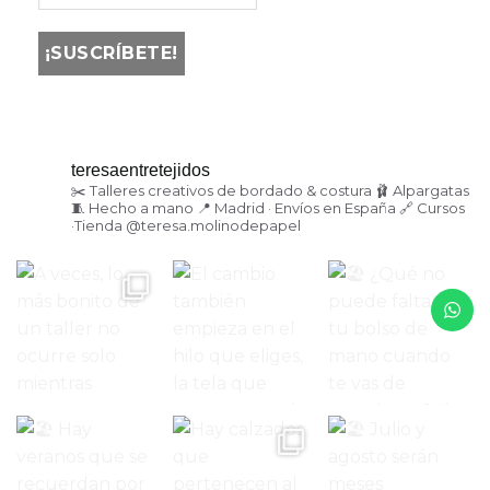
teresaentretejidos
✂️ Talleres creativos de bordado & costura
🩰 Alpargatas
🧵 Hecho a mano
📍 Madrid · Envíos en España
🔗 Cursos
·Tienda
@teresa.molinodepapel