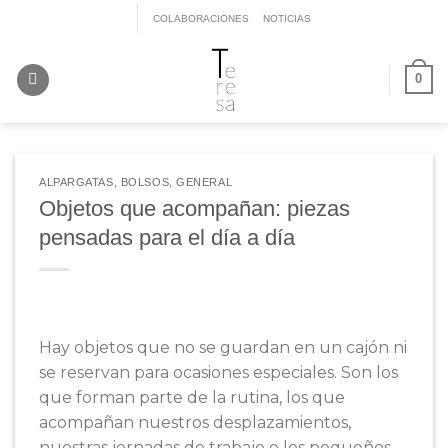
Saltar
COLABORACIONES
NOTICIAS
al
contenido
0
ALPARGATAS
,
BOLSOS
,
GENERAL
Objetos que acompañan: piezas
pensadas para el día a día
Hay objetos que no se guardan en un cajón ni
se reservan para ocasiones especiales. Son los
que forman parte de la rutina, los que
acompañan nuestros desplazamientos,
nuestras jornadas de trabajo o los pequeños