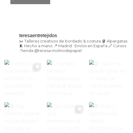
teresaentretejidos
✂️ Talleres creativos de bordado & costura
🩰 Alpargatas
🧵 Hecho a mano
📍 Madrid · Envíos en España
🔗 Cursos
·Tienda
@teresa.molinodepapel