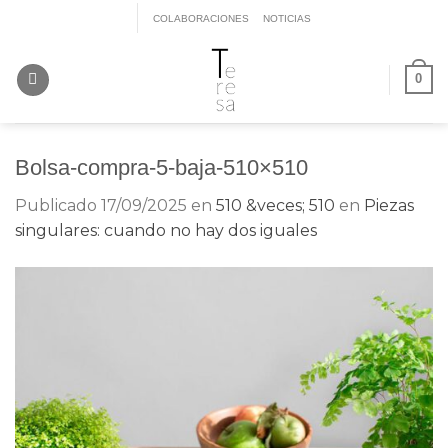
Saltar
COLABORACIONES
NOTICIAS
al
contenido
0
Bolsa-compra-5-baja-510×510
Publicado
17/09/2025
en
510 &veces; 510
en
Piezas
singulares: cuando no hay dos iguales