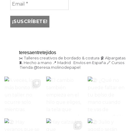
teresaentretejidos
✂️ Talleres creativos de bordado & costura
🩰 Alpargatas
🧵 Hecho a mano
📍 Madrid · Envíos en España
🔗 Cursos
·Tienda
@teresa.molinodepapel