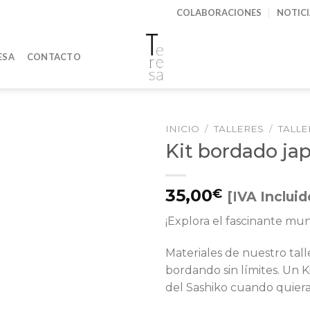
COLABORACIONES
NOTIC
ESA
CONTACTO
INICIO
/
TALLERES
/
TALLE
Kit bordado ja
Añadir
35,00
€
[IVA Incluid
a la
lista de
¡Explora el fascinante mu
deseos
Materiales de nuestro talle
bordando sin límites. Un K
del Sashiko cuando quieras