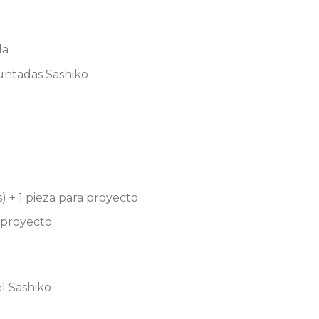
da
untadas Sashiko
) + 1 pieza para proyecto
 proyecto
l Sashiko