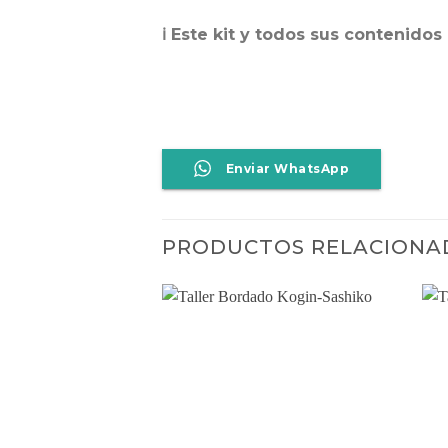
ℹ️ Este kit y todos sus contenid
Enviar WhatsApp
PRODUCTOS RELACIONA
Añadir
a la
lista
de
deseos