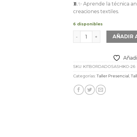
🧵✨ Aprende la técnica an
creaciones textiles.
6 disponibles
Kit bordado japonés sashi
AÑADIR 
Añadir
SKU:
KITBORDADOSASHIKO-26
Categorías:
Taller Presencial
,
Tal