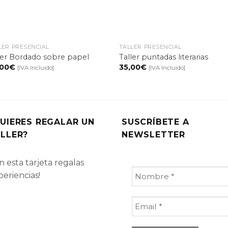
+
+
LER PRESENCIAL
TALLER PRESENCIAL
ler Bordado sobre papel
Taller puntadas literarias
,00
€
35,00
€
[IVA Incluido]
[IVA Incluido]
UIERES REGALAR UN
SUSCRÍBETE A
LLER?
NEWSLETTER
 esta tarjeta regalas
periencias!