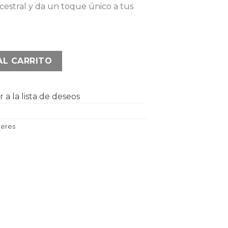
cestral y da un toque único a tus
ko cantidad
AL CARRITO
 a la lista de deseos
leres