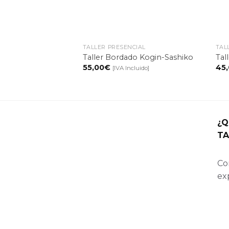
+
TALLER PRESENCIAL
TAL
Taller Bordado Kogin-Sashiko
Tal
55,00
€
45
[IVA Incluido]
¿Q
TA
Con
ex