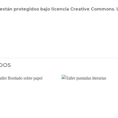
os están protegidos bajo licencia Creative Commons. 
DOS
Añadir
Añad
a la
a l
lista
list
de
de
deseos
dese