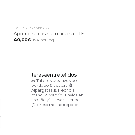
+
+
TALLER PRESENCIAL
TALLER PRESENCIAL
Tarjeta regalo-Tall
Aprende a coser a máquina – TE
Sashiko
40,00
€
[IVA Incluido]
55,00
€
[IVA Incluido]
teresaentretejidos
✂️ Talleres creativos de
bordado & costura
🩰
Alpargatas
🧵 Hecho a
mano
📍 Madrid · Envíos en
España
🔗 Cursos ·Tienda
@teresa.molinodepapel