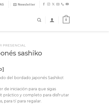
IAS
Newsletter
0
R PRESENCIAL
ponés sashiko
o]
ndo del bordado japonés Sashiko!.
r de iniciación para que sigas
it práctico y completo para disfrutar
, para tí para regalar.