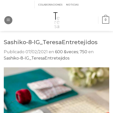
Saltar
COLABORACIONES
NOTICIAS
al
contenido
0
Sashiko-8-IG_TeresaEntretejidos
Publicado
07/02/2021
en
600 &veces; 750
en
Sashiko-8-IG_TeresaEntretejidos