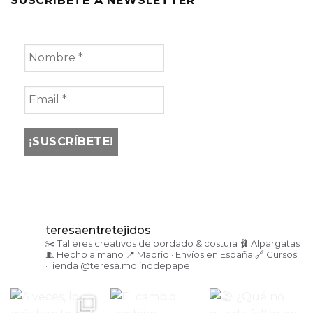
SUSCRÍBETE A NEWSLETTER
teresaentretejidos
✂️ Talleres creativos de bordado & costura
🩰 Alpargatas
🧵 Hecho a mano
📍 Madrid · Envíos en España
🔗 Cursos
·Tienda
@teresa.molinodepapel