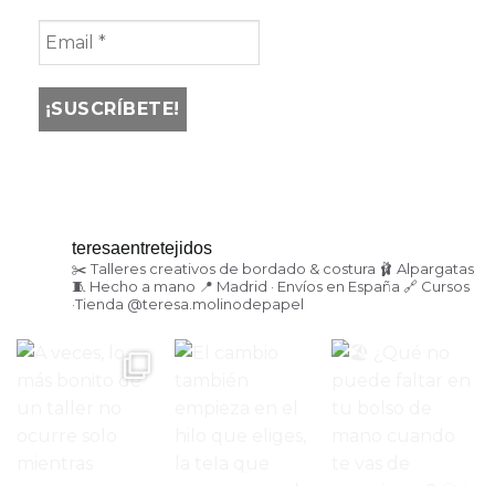
teresaentretejidos
✂️ Talleres creativos de bordado & costura
🩰 Alpargatas
🧵 Hecho a mano
📍 Madrid · Envíos en España
🔗 Cursos
·Tienda
@teresa.molinodepapel