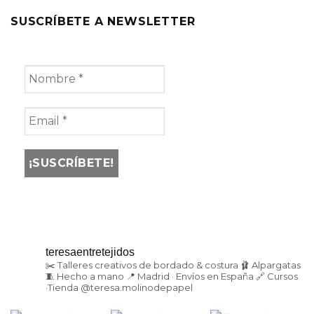
SUSCRÍBETE A NEWSLETTER
teresaentretejidos
✂️ Talleres creativos de bordado & costura
🩰 Alpargatas
🧵 Hecho a mano
📍 Madrid · Envíos en España
🔗 Cursos
·Tienda
@teresa.molinodepapel