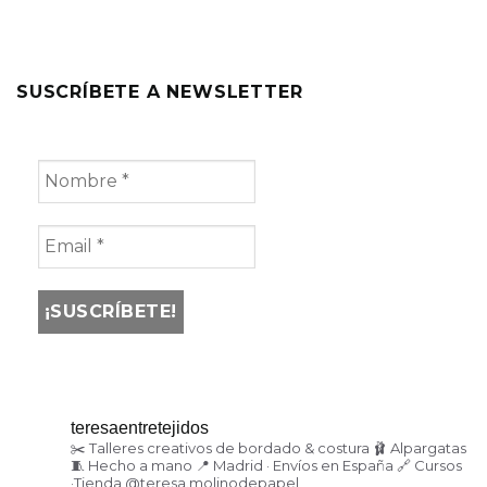
SUSCRÍBETE A NEWSLETTER
teresaentretejidos
✂️ Talleres creativos de bordado & costura
🩰 Alpargatas
🧵 Hecho a mano
📍 Madrid · Envíos en España
🔗 Cursos
·Tienda
@teresa.molinodepapel