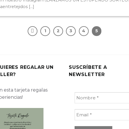
 en nuestro Instagram ¡LANZAMOS UN ESTUPENDO SORTEO!
ntretejidos [...]
1
2
3
4
5
UIERES REGALAR UN
SUSCRÍBETE A
LLER?
NEWSLETTER
 esta tarjeta regalas
periencias!