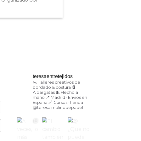
 Organizado por
teresaentretejidos
✂️ Talleres creativos de
bordado & costura
🩰
Alpargatas
🧵 Hecho a
mano
📍 Madrid · Envíos en
España
🔗 Cursos ·Tienda
@teresa.molinodepapel