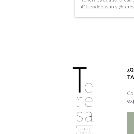
Tenemos una sorpresa
@luciadegustin y @teresae
¿Q
TA
Con
ex