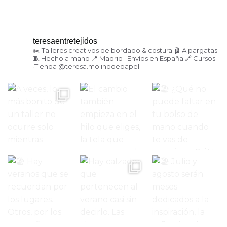
teresaentretejidos
✂️ Talleres creativos de bordado & costura
🩰 Alpargatas
🧵 Hecho a mano
📍 Madrid · Envíos en España
🔗 Cursos
·Tienda
@teresa.molinodepapel