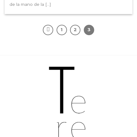
de la mano de la [...]
1
2
3