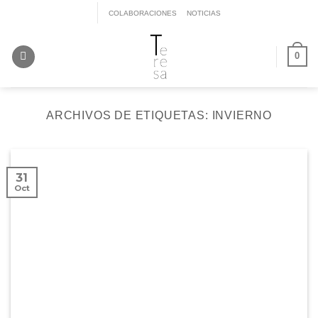
Saltar
COLABORACIONES
NOTICIAS
al
contenido
0
ARCHIVOS DE ETIQUETAS:
INVIERNO
31
Oct