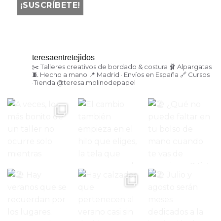
teresaentretejidos
✂️ Talleres creativos de bordado & costura
🩰 Alpargatas
🧵 Hecho a mano
📍 Madrid · Envíos en España
🔗 Cursos
·Tienda
@teresa.molinodepapel