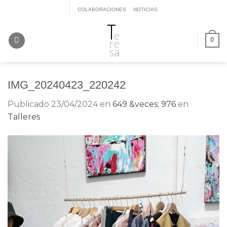
Saltar
COLABORACIONES
NOTICIAS
al
contenido
0
IMG_20240423_220242
Publicado
23/04/2024
en
649 &veces; 976
en
Talleres