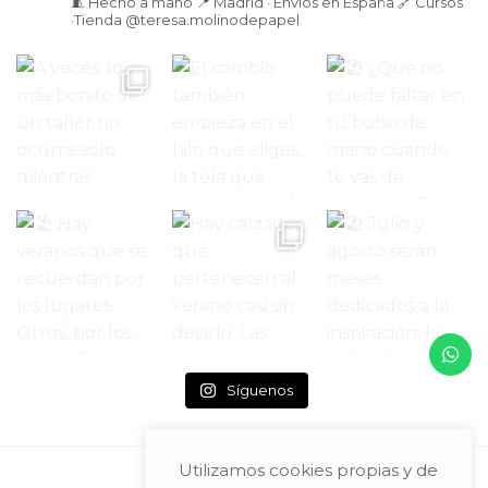
🧵 Hecho a mano
📍 Madrid · Envíos en España
🔗 Cursos
·Tienda
@teresa.molinodepapel
Síguenos
Utilizamos cookies propias y de