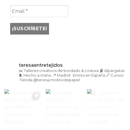
teresaentretejidos
✂️ Talleres creativos de bordado & costura
🩰 Alpargatas
🧵 Hecho a mano
📍 Madrid · Envíos en España
🔗 Cursos
·Tienda
@teresa.molinodepapel