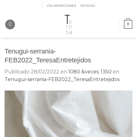
Saltar
COLABORACIONES
NOTICIAS
al
contenido
0
Tenugui-serrania-
FEB2022_TeresaEntretejidos
Publicado
28/02/2022
en
1080 &veces; 1350
en
Tenugui-serrania-FEB2022_TeresaEntretejidos