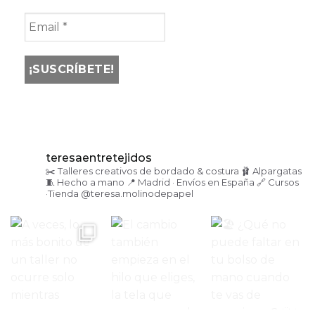
teresaentretejidos
✂️ Talleres creativos de bordado & costura
🩰 Alpargatas
🧵 Hecho a mano
📍 Madrid · Envíos en España
🔗 Cursos
·Tienda
@teresa.molinodepapel