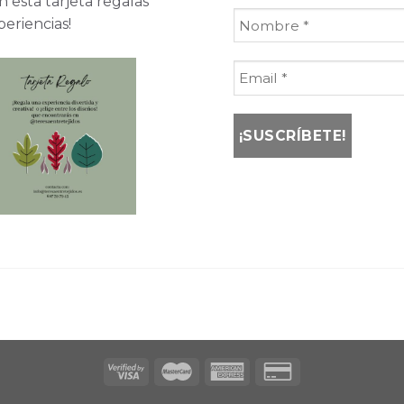
 esta tarjeta regalas
periencias!