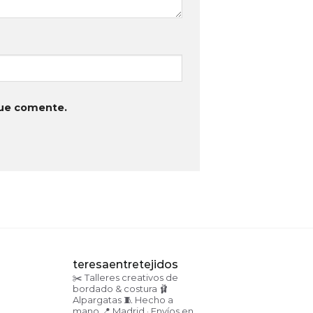
que comente.
teresaentretejidos
✂️ Talleres creativos de
bordado & costura
🩰
Alpargatas
🧵 Hecho a
mano
📍 Madrid · Envíos en