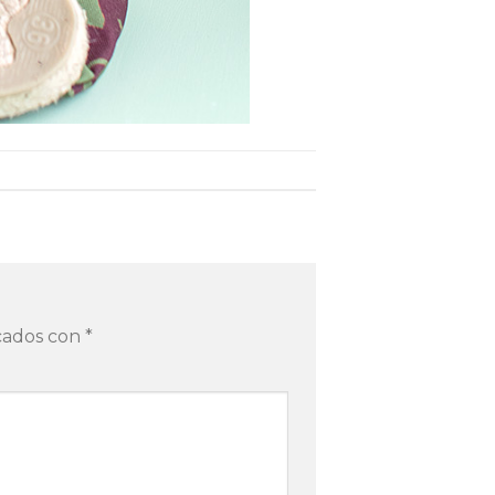
rcados con
*