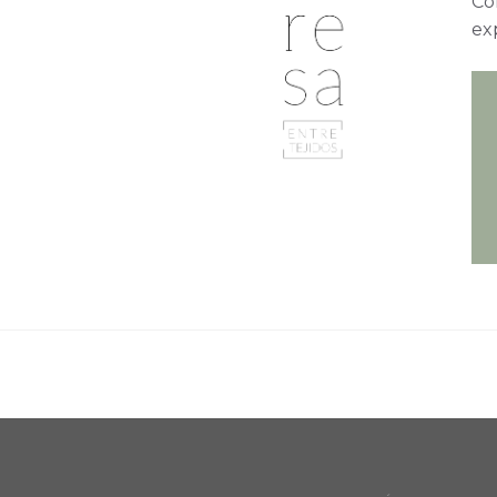
Con
ex