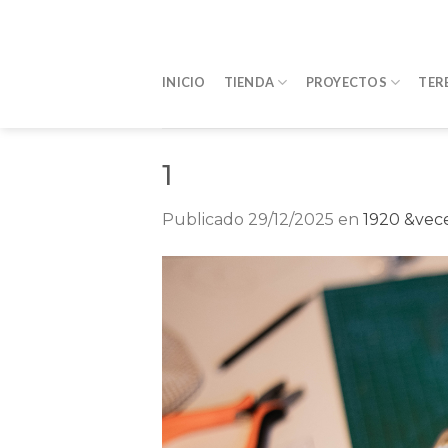
Saltar
al
contenido
INICIO
TIENDA
PROYECTOS
TER
1
Publicado
29/12/2025
en
1920 &vece