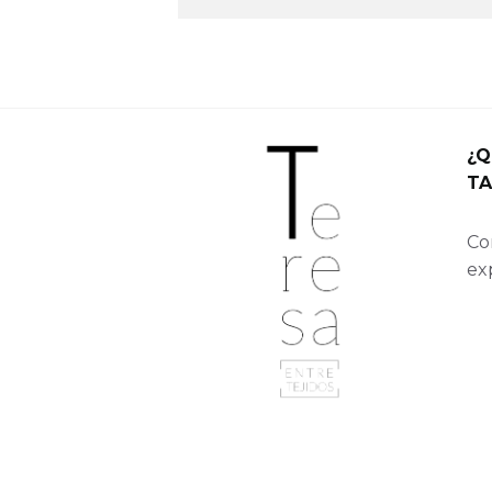
¿Q
TA
Con
ex