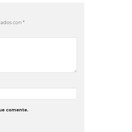
rcados con
*
que comente.