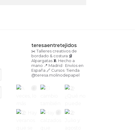
teresaentretejidos
✂️ Talleres creativos de
bordado & costura
🩰
Alpargatas
🧵 Hecho a
mano
📍 Madrid · Envíos en
España
🔗 Cursos ·Tienda
@teresa.molinodepapel