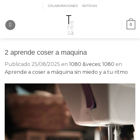
Saltar
COLABORACIONES
NOTICIAS
al
contenido
0
2 aprende coser a maquina
Publicado
25/08/2025
en
1080 &veces; 1080
en
Aprende a coser a máquina sin miedo y a tu ritmo