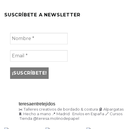
SUSCRÍBETE A NEWSLETTER
teresaentretejidos
✂️ Talleres creativos de bordado & costura
🩰 Alpargatas
🧵 Hecho a mano
📍 Madrid · Envíos en España
🔗 Cursos
·Tienda
@teresa.molinodepapel