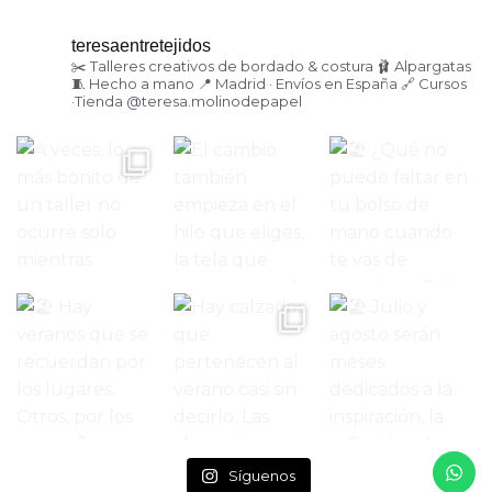
teresaentretejidos
✂️ Talleres creativos de bordado & costura
🩰 Alpargatas
🧵 Hecho a mano
📍 Madrid · Envíos en España
🔗 Cursos
·Tienda
@teresa.molinodepapel
Síguenos