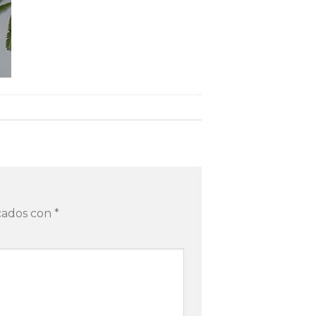
rcados con
*