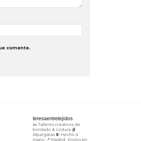
que comente.
teresaentretejidos
✂️ Talleres creativos de
bordado & costura
🩰
Alpargatas
🧵 Hecho a
mano
📍 Madrid · Envíos en