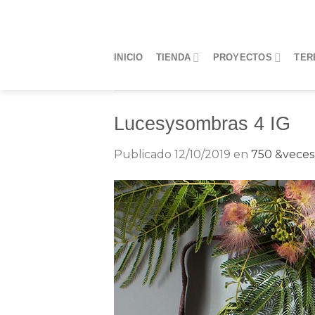
Saltar
al
contenido
INICIO
TIENDA
PROYECTOS
TER
Lucesysombras 4 IG
Publicado
12/10/2019
en
750 &veces