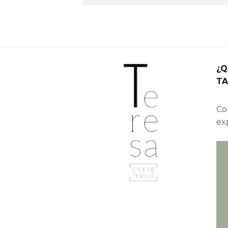
¿Q
TA
Con
ex