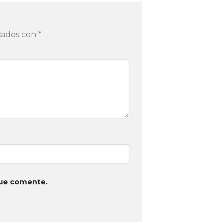
rcados con
*
que comente.