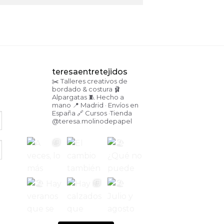
teresaentretejidos
✂️ Talleres creativos de
bordado & costura
🩰
Alpargatas
🧵 Hecho a
mano
📍 Madrid · Envíos en
España
🔗 Cursos ·Tienda
@teresa.molinodepapel