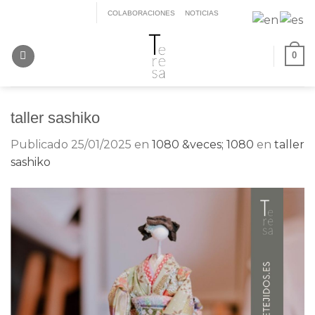
Saltar
COLABORACIONES
NOTICIAS
al
contenido
0
taller sashiko
Publicado
25/01/2025
en
1080 &veces; 1080
en
taller
sashiko