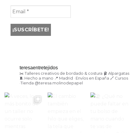
teresaentretejidos
✂️ Talleres creativos de bordado & costura
🩰 Alpargatas
🧵 Hecho a mano
📍 Madrid · Envíos en España
🔗 Cursos
·Tienda
@teresa.molinodepapel