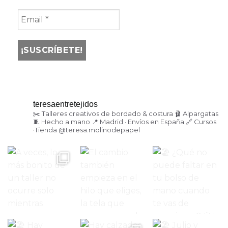
teresaentretejidos
✂️ Talleres creativos de bordado & costura
🩰 Alpargatas
🧵 Hecho a mano
📍 Madrid · Envíos en España
🔗 Cursos
·Tienda
@teresa.molinodepapel