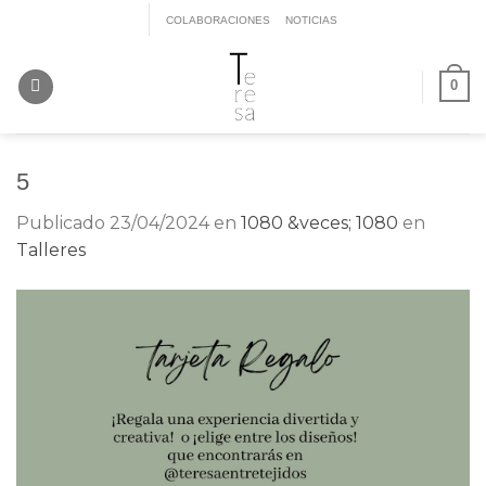
Saltar
COLABORACIONES
NOTICIAS
al
contenido
0
5
Publicado
23/04/2024
en
1080 &veces; 1080
en
Talleres